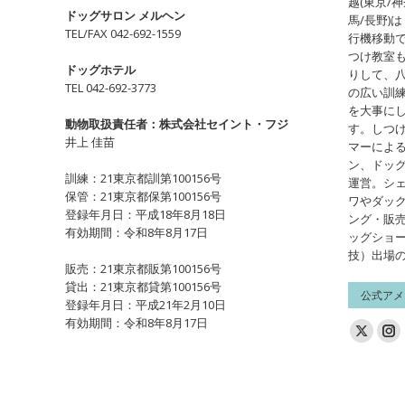
越(東京/神
ドッグサロン メルヘン
馬/長野)
TEL/FAX 042-692-1559
行機移動
つけ教室
ドッグホテル
りして、
TEL 042-692-3773
の広い訓
を大事に
動物取扱責任者：株式会社セイント・フジ
す。しつ
井上 佳苗
マーによ
ン、ドッ
訓練：21東京都訓第100156号
運営。シ
保管：21東京都保第100156号
ワやダッ
登録年月日：平成18年8月18日
ング・販
有効期間：令和8年8月17日
ッグショ
技）出場
販売：21東京都販第100156号
貸出：21東京都貸第100156号
公式アメ
登録年月日：平成21年2月10日
有効期間：令和8年8月17日
Find us on
X
In
page
pa
opens
op