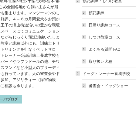
奈川/山梨/埼玉/千葉/茨城/栃木/群
預託訓練・しつけ教室
はじめ全国各地から飼い主さんが飛
でも集まります。マンツーマンのし
預託訓練
も好評、４～６カ月間愛犬をお預か
八王子の滝山街道沿いの豊かな環境
日帰り訓練コース
練スペースにてコミニュケーション
しながらじっくり預託訓練いたしま
しつけ教室コース
け教室と訓練以外にも、訓練士トリ
るトリミングを行なうペットサロ
よくある質問 FAQ
グトレーナー公認訓練士養成学校も
ェパードやラブラドールの他、チワ
取り扱い犬種
クスフンドなど小型犬のブリーディ
売も行っています。犬の審査会やド
ドッグトレーナー養成学校
ー参加、アジリティー（障害物競
のご相談も承ります。
審査会・ドッグショー
ーバブログ
:
stagram
ge
ens