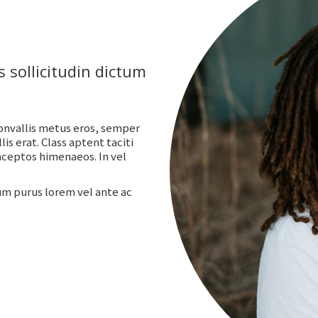
 sollicitudin dictum
convallis metus eros, semper
is erat. Class aptent taciti
inceptos himenaeos. In vel
um purus lorem vel ante ac