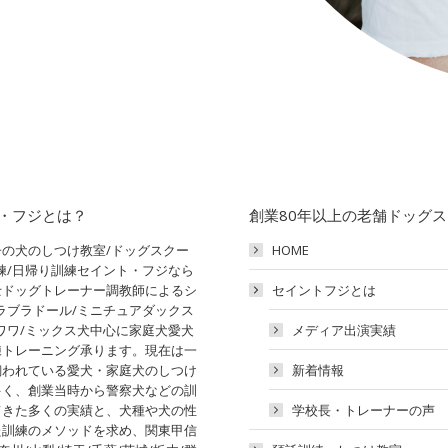
・フジとは？
創業80年以上の老舗ドッグ
の犬のしつけ教室/ドッグスクー
HOME
練/日帰り訓練セイント・フジなら
士ドッグトレーナー調教師によるシ
セイントフジとは
ラブラドール/ミニチュアダックス
ワワ/ミックス犬中心に家庭犬愛犬
メディア出演実績
練トレーニング承ります。現在は一
飼われている愛犬・家庭犬のしつけ
新着情報
多く、創業当時から警察犬などの訓
てきた多くの実績と、犬種や犬の性
学校長・トレーナーの声
た訓練のメソッドを求め、関東甲信