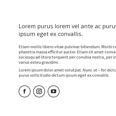
Lorem purus lorem vel ante ac purus
ipsum eget ex convallis.
Etiam mollis libero vitae pulvinar bibendum. Morbi 
pharetra massa efficitur auctor. Etiam sit amet convall
sociosqu ad litora torquent per conubia nostra, per 
varius esteu gravidmi.
Lorem ipsum dolor amet volutpat. Nunc ut – for dict
purus sollicitudin dictum ipsum eget ex convallis.
Facebook
Instagram
YouTube