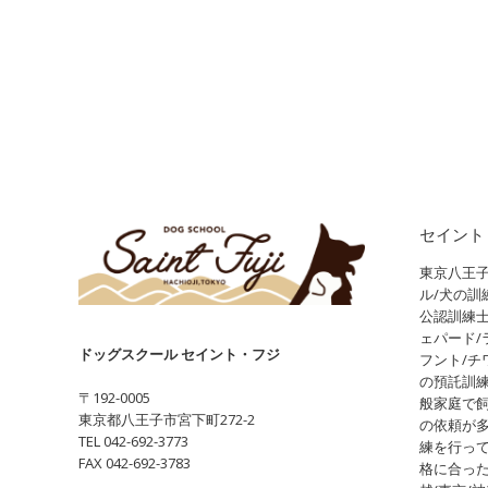
セイント
東京八王子
ル/犬の訓
公認訓練
ェパード/
ドッグスクール セイント・フジ
フント/チ
の預託訓
〒192-0005
般家庭で
東京都八王子市宮下町272-2
の依頼が
TEL 042-692-3773
練を行っ
FAX 042-692-3783
格に合っ